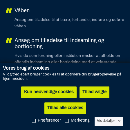
Våben
Ansøg om tilladelse til at bære, forhandle, indføre og udføre
våben.
Ansøg om tilladelse til indsamling og
bortlodning
Hvis du som forening eller institution ønsker at afholde en
offentlig indsamling eller bortlodning med et velgørende
eller almennyttigt formål, skal du anmelde det til eller få en
Vores brug af cookies
tilladelse på din lokale politistation.
Vi og tredjepart bruger cookies til at optimere din brugeroplevelse på
hjemmesiden.
Anmeld demonstration
Kun nødvendige cookies
Tillad valgte
Demonstrationer skal anmeldes til din lokale politistation.
Tillad alle cookies
Præferencer
Marketing
Vis detaljer