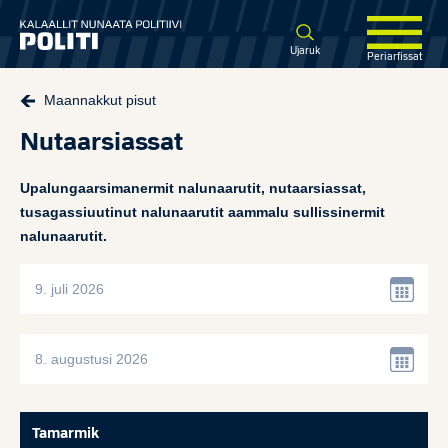
Spring til hovedindhold
Ujaruk
Periarfissat
Maannakkut pisut
Nutaarsiassat
Upalungaarsimanermit nalunaarutit, nutaarsiassat,
tusagassiuutinut nalunaarutit aammalu sullissinermit
nalunaarutit.
Tamarmik