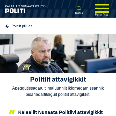
Spring til hovedindhold
Ujaruk
Periarfissat
Politiit pillugit
Politiit attavigikkit
Apeqqutissaqaruit imaluunniit ikiorneqarnissannik
pisariaqartitsiguit politiit attavigikkit.
Kalaallit Nunaata Politiivi attavigikkit