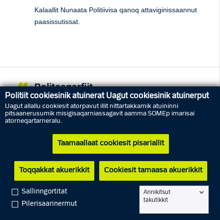
Kalaallit Nunaata Politiivisa qanoq attaviginissaannut
paasissutissat.
Politeeqarfiit
Politiit cookiesinik atuinerat Uagut cookiesinik atuinerput
Kalaallit Nunaanni politeeqarfik naniuk.
Uagut allallu cookiesit atorpavut illit nittartakkamik atuininni
pitsaanerusumik misigisaqarniassagavit aamma SOMEp imarisai
atorneqartarneralu.
Taamaallaat cookiesit pisariallit
Toqqakkat akuerikkit
Cookiesit tamaasa akuerikkit
Kalaallit Nunaanni Politiinut kalerriigit
Sallinngortitat
Annikitsut
Pinerluttuliornerit, inatsisitigut unioqqutitsinerit,
takutikkit
Pilerisaarinermut
innuttaasunilu toqqissiviilliortitsinerit