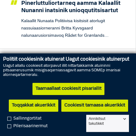
Pinerluttuliortarneq aamma Kalaallit
Nunanni inatsinik unioqqutitsisartut
Kalaallit Nunaata Politiivisa kisitsisit atorlugit
nassuiaasiorneranni Britta Kyvsgaard
nalunaarusiorsimavoq Rådet for Grønlands
Retsvæsenip kissaataa malillugu, tassani Kalaallit
Nunaanni pinerluttut amerliartornerat
takuneqarsinnaavoq.
Politiit cookiesinik atuinerat Uagut cookiesinik atuinerput
Kinguaassiuutitigut meeqqanik
Uagut allallu cookiesit atorpavut illit nittartakkamik atuininni
atornerluinerit
pitsaanerusumik misigisaqarniassagavit aamma SOMEp imarisai
atorneqartarneralu.
Paasiniaaqqissaarnerit aamma nalunaarusiat
meeqqanik inuusuttunillu kinguaassiuutitigut
Taamaallaat cookiesit pisariallit
atornerluinerit pillugit.
Toqqakkat akuerikkit
Cookiesit tamaasa akuerikkit
Sallinngortitat
Toqqissisimaneq pillugu misissuineq
Annikitsut
takutikkit
Pilerisaarinermut
Kalaallit Nunaata Politiivinut inuit qanoq tatiginnillutillu