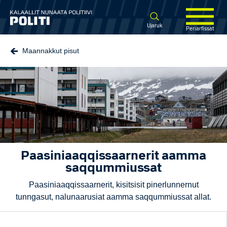
Spring til hovedindhold
Ujaruk
Periarfissat
Maannakkut pisut
Paasiniaaqqissaarnerit aamma
saqqummiussat
Paasiniaaqqissaarnerit, kisitsisit pinerlunnernut
tunngasut, nalunaarusiat aamma saqqummiussat allat.