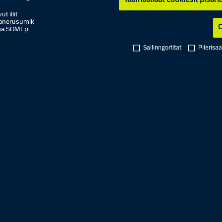
Taamaallaat cookiesit pisarial
t illit
saanerusumik
C
mma SOMEp
Sallinngortitat
Pilerisa
arfiit
ngorneq
8. aggustip
Mat
9. aggustip
Mat
ngorneq
10. aggustip
10.00
ngorneq
11. aggustip
10.00
unngorneq
12. aggustip
Mat
nngorneq
13. aggustip
10.00
nngorneq
14. aggustip
10.00
ngorneq
15. aggustip
Mat