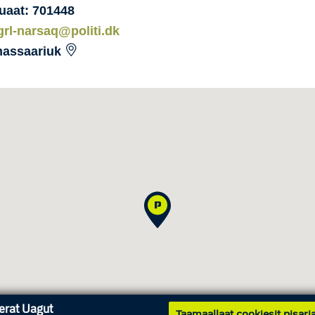
uaat: 701448
grl-narsaq@politi.dk
nassaariuk
nerat Uagut