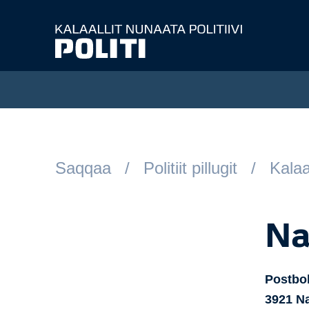
Spring til hovedindhold
Saqqaa
Politiit pillugit
Kalaa
Na
Postbok
3921
N