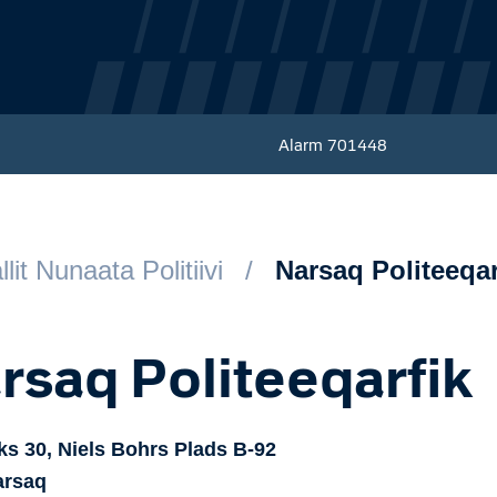
Alarm
701448
llit Nunaata Politiivi
Narsaq Politeeqar
rsaq Politeeqarfik
s 30, Niels Bohrs Plads
B-92
arsaq