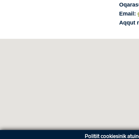
Oqaras
Email:
Aqqut 
Politiit cookiesinik atui