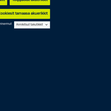
lit
Toqqakkat akuerikkit
ookiesit tamaasa akuerikkit
arinermut
Annikitsut takutikkit
oqqavoq
oqqavoq
 - 14.00
 - 14.00
oqqavoq
 - 14.00
 - 14.00
oqqavoq