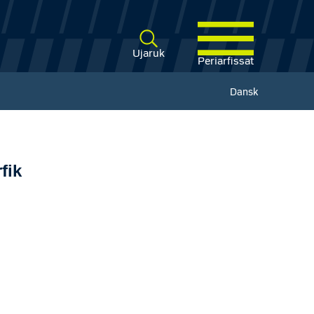
Ujaruk
Periarfissat
Dansk
fik