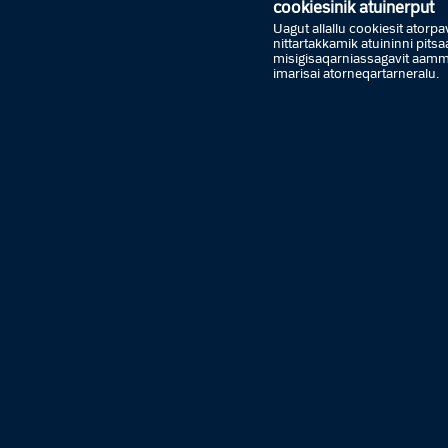
cookiesinik atuinerput
Uagut allallu cookiesit atorpavu
nittartakkamik atuininni pit
misigisaqarniassagavit aa
imarisai atorneqartarneralu.
Ammas
Arfinin
Sapaat
Ataasin
Marlun
Pingas
Sisama
Tallima
Arfinin