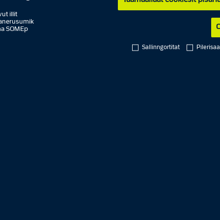
Taamaallaat cookiesit pisarial
t illit
saanerusumik
C
mma SOMEp
Sallinngortitat
Pilerisa
arfiit
nngorneq
6. aggustip
10.00
nngorneq
7. aggustip
10.00
ngorneq
8. aggustip
Mat
9. aggustip
Mat
ngorneq
10. aggustip
10.00
ngorneq
11. aggustip
10.00
unngorneq
12. aggustip
10.00