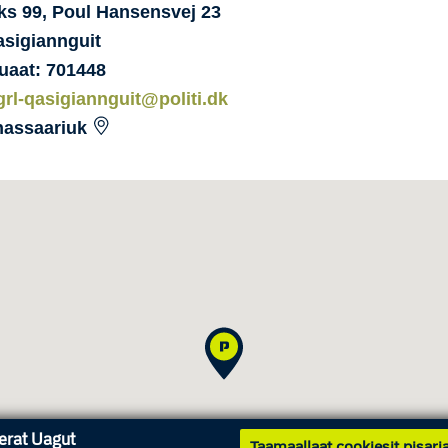
ks 99, Poul Hansensvej
23
sigiannguit
uaat: 701448
grl-qasigiannguit@politi.dk
nassaariuk
nerat Uagut