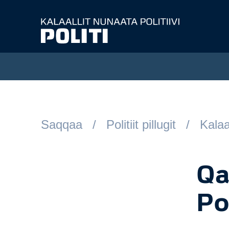
Spring til hovedindhold
Saqqaa
Politiit pillugit
Kalaa
Qa
Po