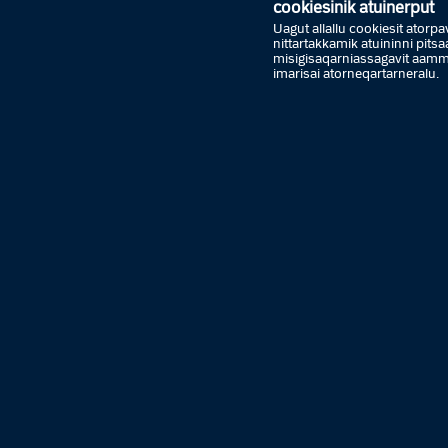
cookiesinik atuinerput
Uagut allallu cookiesit atorpavu
nittartakkamik atuininni pit
misigisaqarniassagavit aa
imarisai atorneqartarneralu.
Ammas
Sisama
Tallima
Arfinin
Sapaat
Ataasin
Marlun
Pingas