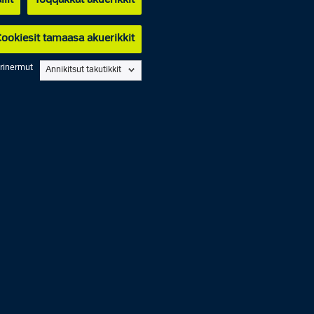
lit
Toqqakkat akuerikkit
ookiesit tamaasa akuerikkit
arinermut
Annikitsut takutikkit
 - 14.00
 - 14.00
oqqavoq
oqqavoq
 - 14.00
 - 14.00
 - 14.00