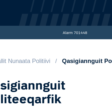
Alarm
701448
llit Nunaata Politiivi
Qasigiannguit Pol
sigiannguit
liteeqarfik