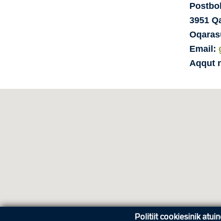
Postbo
3951
Qa
Oqaras
Email:
Aqqut 
Politiit cookiesinik atui