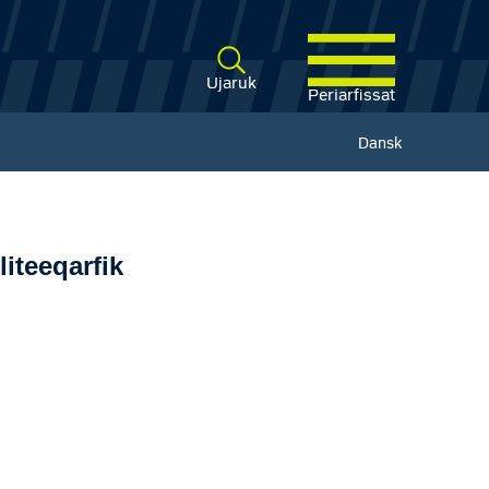
Ujaruk
Periarfissat
Dansk
iteeqarfik