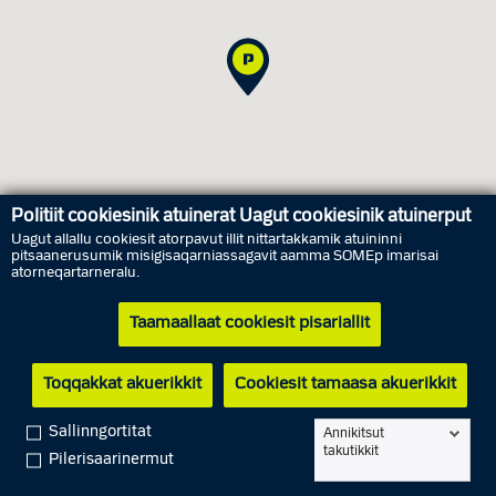
Politiit cookiesinik atuinerat Uagut cookiesinik atuinerput
Uagut allallu cookiesit atorpavut illit nittartakkamik atuininni
pitsaanerusumik misigisaqarniassagavit aamma SOMEp imarisai
atorneqartarneralu.
Ammasarfiit
Taamaallaat cookiesit pisariallit
Arfininngorneq
8. aggustip
Matoqqavoq
Toqqakkat akuerikkit
Cookiesit tamaasa akuerikkit
Sapaat
9. aggustip
Matoqqavoq
Ataasinngorneq
10. aggustip
08.00 - 14.00
Sallinngortitat
Annikitsut
takutikkit
Pilerisaarinermut
Marlunngorneq
11. aggustip
08.00 - 14.00