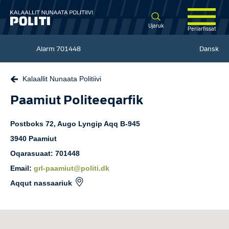
Spring til hovedindhold
Ujaruk
Periarfissat
Alarm
701448
Dansk
Kalaallit Nunaata Politiivi
Paamiut Politeeqarfik
Postboks 72, Augo Lyngip Aqq
B-945
3940
Paamiut
Oqarasuaat: 701448
Email:
grl-paamiut@politi.dk
Aqqut nassaariuk