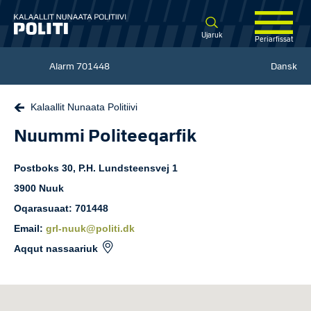
Spring til hovedindhold
Ujaruk
Periarfissat
Alarm
701448
Dansk
Kalaallit Nunaata Politiivi
Nuummi Politeeqarfik
Postboks 30, P.H. Lundsteensvej
1
3900
Nuuk
Oqarasuaat: 701448
Email:
grl-nuuk@politi.dk
Aqqut nassaariuk