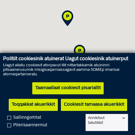
Politiit cookiesinik atuinerat Uagut cookiesinik atuinerput
Uagut allallu cookiesit atorpavut illit nittartakkamik atuininni
pitsaanerusumik misigisaqarniassagavit aamma SOMEp imarisai
atorneqartarneralu.
Ammasarfiit
Taamaallaat cookiesit pisariallit
Tallimanngorneq
7. aggustip
10.00 - 14.00
Toqqakkat akuerikkit
Cookiesit tamaasa akuerikkit
Arfininngorneq
8. aggustip
Matoqqavoq
Sapaat
9. aggustip
Matoqqavoq
Sallinngortitat
Annikitsut
takutikkit
Pilerisaarinermut
Ataasinngorneq
10. aggustip
10.00 - 14.00