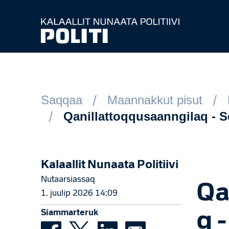
Spring til hovedindhold
Saqqaa
Maannakkut pisut
Qanillattoqqusaanngilaq - Se
Kalaallit Nunaata Politiivi
Nutaarsiassaq
Qa
1. juulip 2026 14:09
Siammarteruk
q 