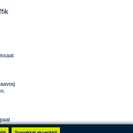
fik
issaat
saavoq
ri.
rpaat
arneq