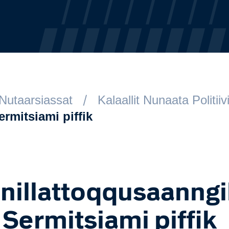
Nutaarsiassat
Kalaallit Nunaata Politiiv
rmitsiami piffik
nillattoqqusaanngi
- Sermitsiami piffik