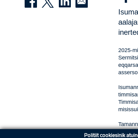
Isuman
aalaj
inerte
2025-mi
Sermits
eqqarsa
asserso
Isumann
timmisa
Timmisar
misissui
Tamanna
timmisa
Politiit cookiesinik atui