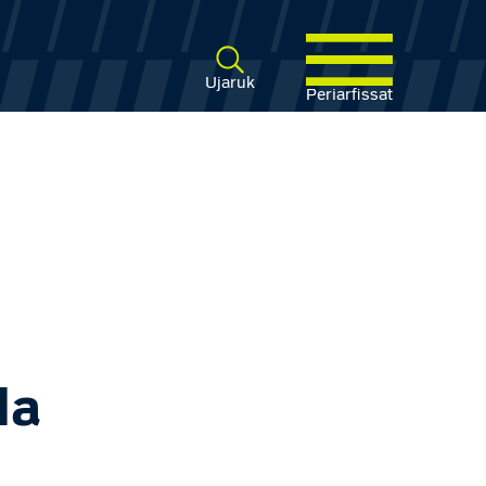
Ujaruk
Periarfissat
i
la