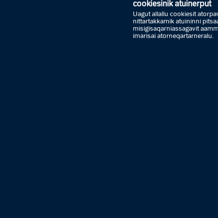
tamarmi 
cookiesinik atuinerput
Nunaata 
Uagut allallu cookiesit atorpavu
nittartakkamik atuininni pit
misigisaqarniassagavit aa
imarisai atorneqartarneralu.
Assersu