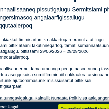
naallisaaneq pissutigalugu Sermitsiami pif
angersimasoq angalaarfigissallugu
qqutaalerpoq.
 ukiakkut timmisartumik nakkartoqarneranut atatillugu
iami piffik ataani takutinneqartoq, tamat isumannaatsuun
atigalugu, piffissami 29/06/2026 – 29/09/2026
rneqarallarpoq.
aallisaanermut tamatumunnga peqqutaasoq anneq tas
rtup aseqqukuisa sumiiffimminniit nakkaaleratarsinnaane
tunik ajutoorsimasunik misissuisartut piffik suli
ffigisarpaat.
 tunngavigalugu Kalaallit Nunaata Politiivisa aalajange
rtup nakkarfiata nalaa piffimmi annertunngitsumi angala
nerat Uagut